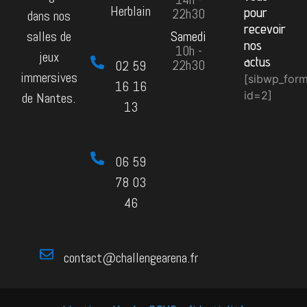
Herblain
pour
22h30
dans nos
recevoir
Samedi
salles de
nos
10h -
jeux
actus
22h30
02 59
immersives
[sibwp_for
16 16
id=2]
de Nantes.
13
06 59
78 03
46
contact@challengearena.fr